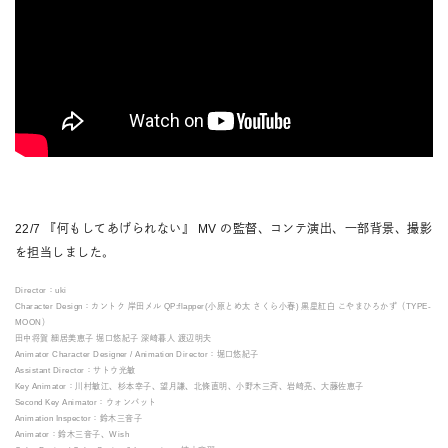
22/7 『何もしてあげられない』 MV の監督、コンテ演出、一部背景、撮影
を担当しました。
Director：uki
Character Design：カントク 岸田メル QP:flapper(小原とめ太 さくら小春) 黒星紅白 こやまひろかず（TYPE-
MOON）
田中将賀 細居美恵子 堀口悠紀子 深崎暮人 渡辺明夫
Animator Character Designer / Animation Director：堀口悠紀子
Assistant Director：サトウ光敏
Key Animator：川村敏江、杉本幸子、望月謙、北條直明、小野木三斉、岩崎亮、大藤佐恵子
Second Key Animator：ウォンバット
Animation Inspector：鈴木三音子
Animator：鈴木三音子、Wish